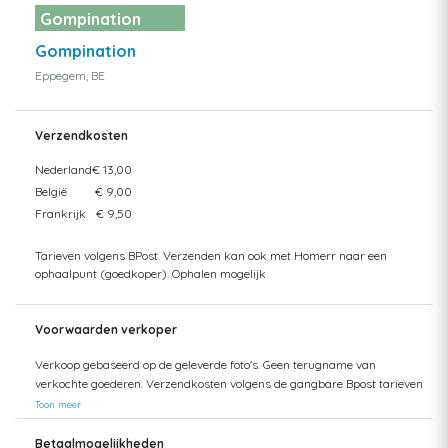
Gompination
Gompination
Eppegem, BE
Verzendkosten
Nederland
€ 13,00
België
€ 9,00
Frankrijk
€ 9,50
Tarieven volgens BPost. Verzenden kan ook met Homerr naar een
ophaalpunt (goedkoper). Ophalen mogelijk
Voorwaarden verkoper
Verkoop gebaseerd op de geleverde foto's. Geen terugname van
verkochte goederen. Verzendkosten volgens de gangbare Bpost tarieven
Toon meer
Betaalmogelijkheden