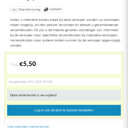
Contant
Overschrijving
Indien u meerdere kavels koopt bij deze verkoper worden uw aankopen,
indien mogelijk, als één pakket verzonden en betaalt u gecombineerde
verzendkosten. Dit zal in de meeste gevallen voordeliger zijn. Informeer
bij de verkoper naar specifieke verzendkosten bij meerdere aankopen.
Verzendkosten naar andere landen kunnen bij de verkoper opgevraagd
worden.
€5,50
Prijs
Aangeboden 8-12-2025 10:11:02
Deze advertentie is verwijderd
Log in om dit item te kunnen bestellen
Voorwaarden (advertentie)