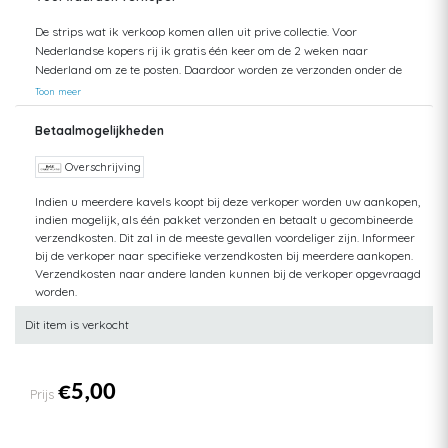
De strips wat ik verkoop komen allen uit prive collectie. Voor
Nederlandse kopers rij ik gratis één keer om de 2 weken naar
Nederland om ze te posten. Daardoor worden ze verzonden onder de
Nederlandse posttarieven. Dat is meestal eind van de week. Bij plaatsen
Toon meer
van de strips op de veiling worden de strips gecontroleerd en zoveel
mogelijk erbij vermeld. Bij verkoop worden de strips nog eens
Betaalmogelijkheden
gecontroleerd voor de nota wordt verstuurd en als er een fout zou
optreden word dit vermeld aan de koper voor ik de nota verstuur. Bij het
Overschrijving
inpakken worden ze voor de laatste keer gecontroleerd. Voor u koopt
Indien u meerdere kavels koopt bij deze verkoper worden uw aankopen,
kijk eerst eens naar de foto's.
indien mogelijk, als één pakket verzonden en betaalt u gecombineerde
verzendkosten. Dit zal in de meeste gevallen voordeliger zijn. Informeer
bij de verkoper naar specifieke verzendkosten bij meerdere aankopen.
Verzendkosten naar andere landen kunnen bij de verkoper opgevraagd
worden.
Dit item is verkocht
€5,00
Prijs