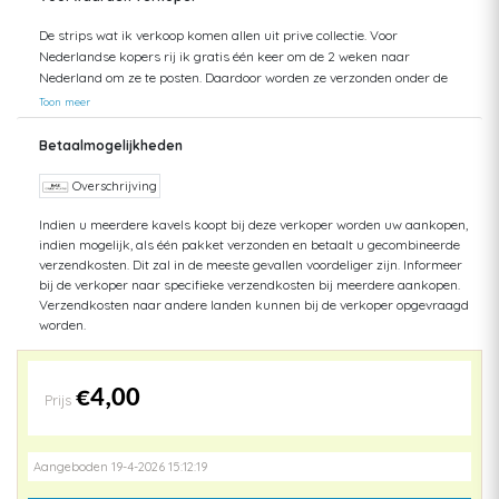
De strips wat ik verkoop komen allen uit prive collectie. Voor
Nederlandse kopers rij ik gratis één keer om de 2 weken naar
Nederland om ze te posten. Daardoor worden ze verzonden onder de
Nederlandse posttarieven. Dat is meestal eind van de week. Bij plaatsen
Toon meer
van de strips op de veiling worden de strips gecontroleerd en zoveel
mogelijk erbij vermeld. Bij verkoop worden de strips nog eens
Betaalmogelijkheden
gecontroleerd voor de nota wordt verstuurd en als er een fout zou
optreden word dit vermeld aan de koper voor ik de nota verstuur. Bij het
Overschrijving
inpakken worden ze voor de laatste keer gecontroleerd. Voor u koopt
Indien u meerdere kavels koopt bij deze verkoper worden uw aankopen,
kijk eerst eens naar de foto's.
indien mogelijk, als één pakket verzonden en betaalt u gecombineerde
verzendkosten. Dit zal in de meeste gevallen voordeliger zijn. Informeer
bij de verkoper naar specifieke verzendkosten bij meerdere aankopen.
Verzendkosten naar andere landen kunnen bij de verkoper opgevraagd
worden.
€4,00
Prijs
Aangeboden 19-4-2026 15:12:19