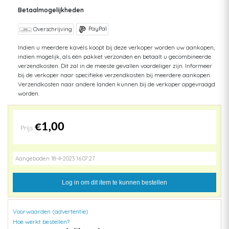
Betaalmogelijkheden
PayPal
Overschrijving
Indien u meerdere kavels koopt bij deze verkoper worden uw aankopen,
indien mogelijk, als één pakket verzonden en betaalt u gecombineerde
verzendkosten. Dit zal in de meeste gevallen voordeliger zijn. Informeer
bij de verkoper naar specifieke verzendkosten bij meerdere aankopen.
Verzendkosten naar andere landen kunnen bij de verkoper opgevraagd
worden.
€1,00
Prijs
Aangeboden 18-4-2023 16:07:27
Log in om dit item te kunnen bestellen
Voorwaarden (advertentie)
Hoe werkt bestellen?