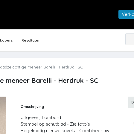
Verk
rkopers
Resultaten
 raadzelachtige meneer Barelli - Herdruk - SC
ge meneer Barelli - Herdruk - SC
D
Omschrijving
Uitgeverij Lombard
Stempel op schutblad - Zie foto's
Regelmatig nieuwe kavels - Combineer uw