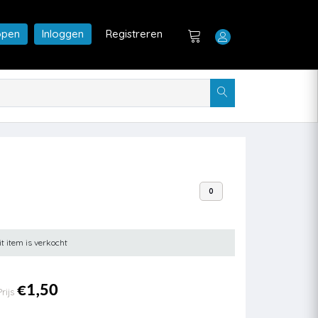
open
Inloggen
Registreren
0
it item is verkocht
€1,50
Prijs