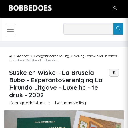
◄
Aanbod
Georganiseerde veiling
Veiling Stripwinkel Barabas
Suske en Wiske - La Brusela Bubo - Esperantovereniging La Hirundo uitgave - Luxe hc - 1e druk - 2002
Suske en Wiske - La Brusela
11
Bubo - Esperantovereniging La
Hirundo uitgave - Luxe hc - 1e
druk - 2002
Zeer goede staat
•
- Barabas veiling