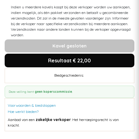
Indien u meerdere kavels koopt bij deze verkoper worden uw aankopen,
indien mogelijk, als één pakket verzonden en betaalt u gecombineerde
verzendkosten. Dit zal in de meeste gevallen voordeliger zijn. Informeer
bij de verkoper naar specifieke verzendkosten bij meerdere aankopen.
Verzendkosten naar andere landen kunnen bij de verkoper opgevraagd
worden.
Kavel gesloten
Resultaat € 22,00
Biedgeschiedenis:
Deze veiling kent
geen koperscommissie
.
Voorwaarden & biedstappen
Hoe werkt bieden?
Aanbod van een
zakelijke verkoper
. Het herroepingsrecht is van
kracht.