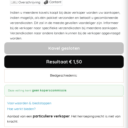
Contant
Overschrijving
Indien u meerdere kavels koopt bij deze verkoper worden uw aankopen,
indien mogelijk, als één pakket verzonden en betaalt u gecombineerde
verzendkosten. Dit zal in de meeste gevallen voordeliger zijn. Informeer
bij de verkoper naar specifieke verzendkosten bij meerdere aankopen.
Verzendkosten naar andere landen kunnen bij de verkoper opgevraagd
worden.
Kavel gesloten
Resultaat € 1,50
Biedgeschiedenis:
Deze veiling kent
geen koperscommissie
.
Voorwaarden & biedstappen
Hoe werkt bieden?
Aanbod van een
particuliere verkoper
. Het herroepingsrecht is niet van
kracht.