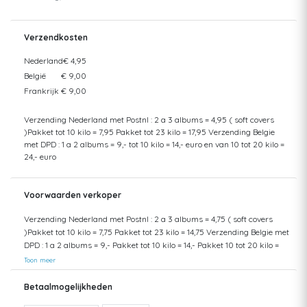
Verzendkosten
Nederland
€ 4,95
België
€ 9,00
Frankrijk
€ 9,00
Verzending Nederland met Postnl : 2 a 3 albums = 4,95 ( soft covers
)Pakket tot 10 kilo = 7,95 Pakket tot 23 kilo = 17,95 Verzending Belgie
met DPD : 1 a 2 albums = 9,- tot 10 kilo = 14,- euro en van 10 tot 20 kilo =
24,- euro
Voorwaarden verkoper
Verzending Nederland met Postnl : 2 a 3 albums = 4,75 ( soft covers
)Pakket tot 10 kilo = 7,75 Pakket tot 23 kilo = 14,75 Verzending Belgie met
DPD : 1 a 2 albums = 9,- Pakket tot 10 kilo = 14,- Pakket 10 tot 20 kilo =
24,- Ophalen in Den Haag kan ook
Toon meer
Betaalmogelijkheden