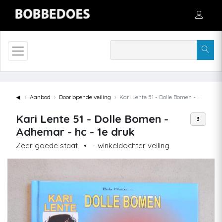
◄
Aanbod
Doorlopende veiling
Kari Lente 51 - Dolle Bomen - Adhemar - hc - 1e druk
Kari Lente 51 - Dolle Bomen -
3
Adhemar - hc - 1e druk
Zeer goede staat
•
- winkeldochter veiling