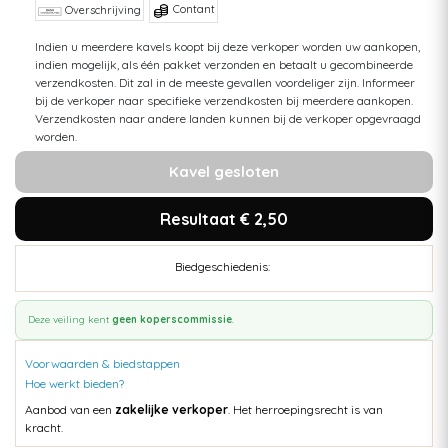
Contant
Overschrijving
Indien u meerdere kavels koopt bij deze verkoper worden uw aankopen,
indien mogelijk, als één pakket verzonden en betaalt u gecombineerde
verzendkosten. Dit zal in de meeste gevallen voordeliger zijn. Informeer
bij de verkoper naar specifieke verzendkosten bij meerdere aankopen.
Verzendkosten naar andere landen kunnen bij de verkoper opgevraagd
worden.
Kavel gesloten
Resultaat € 2,50
Biedgeschiedenis:
Deze veiling kent
geen koperscommissie
.
Voorwaarden & biedstappen
Hoe werkt bieden?
Aanbod van een
zakelijke verkoper
. Het herroepingsrecht is van
kracht.