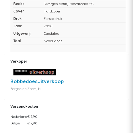
Reeks
Dwergen (Istin) Hoofdreeks HC
Cover
Hardcover
Druk
Eerste druk
Jaar
2020
Uitgeverij
Daedalus
Taal
Nederlands
Verkoper
BobbedoesUitverkoop
Bergen op Zoom, NL
Verzendkosten
Nederland
€ 7,90
België
€ 7,90