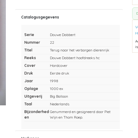
D
Catalogusgegevens
V
H
Serie
Douwe Dabbert
A
Nummer
22
i
Titel
Terug naar het verborgen dierenrijk
Reeks
Douwe Dabbert hoofdreeks hc
Cover
Hardcover
Druk
Eerste druk
Jaar
1998
Oplage
1000 ex
Uitgeverij
Big Balloon
Taal
Nederlands
Bijzonderhed
Genummerd en gesigneerd door Piet
en
Wijn en Thom Roep.