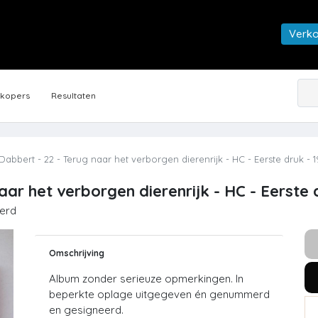
Verk
rkopers
Resultaten
bbert - 22 - Terug naar het verborgen dierenrijk - HC - Eerste druk - 
ar het verborgen dierenrijk - HC - Eerste 
erd
Omschrijving
Album zonder serieuze opmerkingen. In
beperkte oplage uitgegeven én genummerd
en gesigneerd.