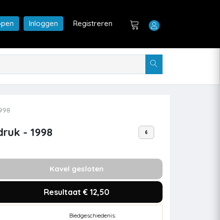
open
Inloggen
Registreren
1998
druk - 1998
6
Kavel gesloten
Resultaat € 12,50
Biedgeschiedenis: