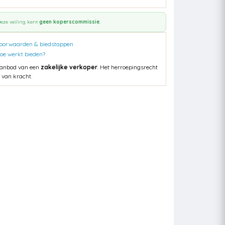
eze veiling kent
geen koperscommissie
.
oorwaarden & biedstappen
oe werkt bieden?
anbod van een
zakelijke verkoper
. Het herroepingsrecht
s van kracht.