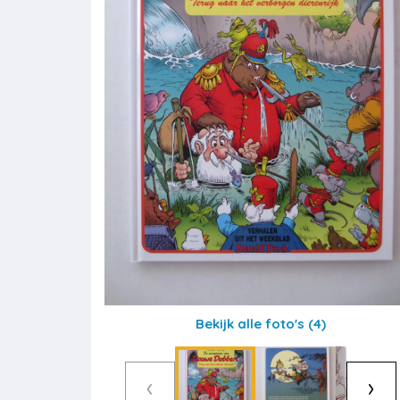
Bekijk alle foto's
(4)
‹
›