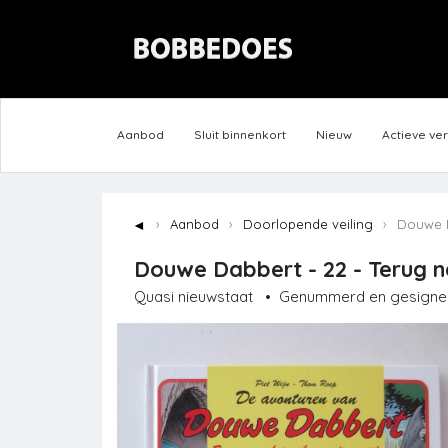
Aanbod
Sluit binnenkort
Nieuw
Actieve ve
◄
Aanbod
Doorlopende veiling
Douwe Da
Douwe Dabbert - 22 - Terug na
Quasi nieuwstaat
•
Genummerd en gesigne