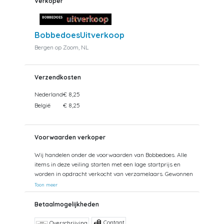
Verkoper
BobbedoesUitverkoop
Bergen op Zoom, NL
Verzendkosten
Nederland
€ 8,25
België
€ 8,25
Voorwaarden verkoper
Wij handelen onder de voorwaarden van Bobbedoes. Alle
items in deze veiling starten met een lage startprijs en
worden in opdracht verkocht van verzamelaars. Gewonnen
kavels kunnen tevens worden opgehaald. Uw aankopen
Toon meer
worden gecombineerd verzonden om hoge verzendkosten
te kunnen beperken. Zendingen worden gedaan vanuit
Betaalmogelijkheden
zowel België als Nederland. Bij verzending van bedragen
hoger dan €75 wordt een aangetekende zending
Contant
Overschrijving