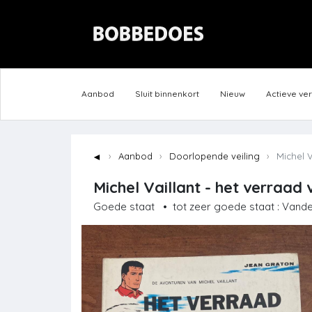
Aanbod
Sluit binnenkort
Nieuw
Actieve ve
◄
Aanbod
Doorlopende veiling
Michel V
Michel Vaillant - het verraad
Goede staat
•
tot zeer goede staat : Vand