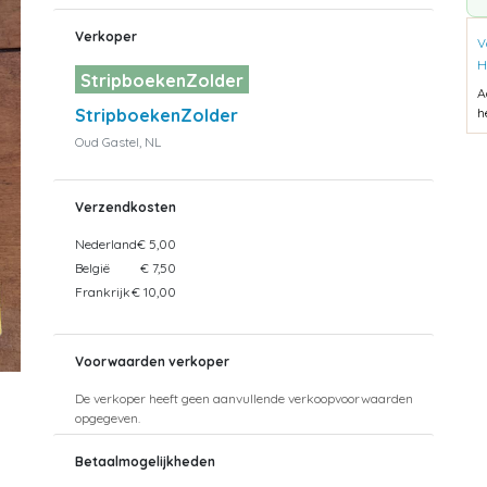
Verkoper
V
H
StripboekenZolder
A
StripboekenZolder
h
Oud Gastel, NL
Verzendkosten
Nederland
€ 5,00
België
€ 7,50
Frankrijk
€ 10,00
Voorwaarden verkoper
De verkoper heeft geen aanvullende verkoopvoorwaarden
opgegeven.
Betaalmogelijkheden