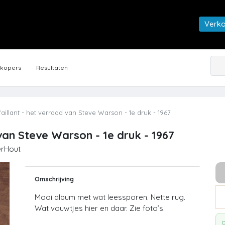
Verk
rkopers
Resultaten
aillant - het verraad van Steve Warson - 1e druk - 1967
 van Steve Warson - 1e druk - 1967
erHout
Omschrijving
Mooi album met wat leessporen. Nette rug.
Wat vouwtjes hier en daar. Zie foto’s.
D