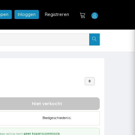
open
Inloggen
Registreren
0
Niet verkocht
Biedgeschiedenis:
eze veiling kent
geen koperscommissie
.