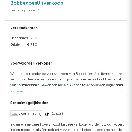
BobbedoesUitverkoop
Bergen op Zoom, NL
Verzendkosten
Nederland
€ 7,90
België
€ 7,90
Voorwaarden verkoper
Wij handelen onder de voorwaarden van Bobbedoes. Alle items in deze
veiling starten met een lage startprijs en worden in opdracht verkocht
van verzamelaars. Gewonnen kavels kunnen tevens worden opgehaald.
Uw aankopen worden gecombineerd verzonden om hoge verzendkosten
Toon meer
te kunnen beperken. Zendingen worden gedaan vanuit zowel België als
Nederland. Bij verzending van bedragen hoger dan €75 wordt een
Betaalmogelijkheden
aangetekende zending voorgesteld. De kosten hiervan kunnen mogelijk
hoger uitvallen dan het getoonde tarief aangezien de uiteindelijke
Contant
Overschrijving
verkoopprijs niet altijd bekend is. Bij een aangetekende zending bent u
verzekerd tegen schade of verlies van uw zending. Bij een standaard
Indien u meerdere kavels koopt bij deze verkoper worden uw aankopen,
indien mogelijk, als één pakket verzonden en betaalt u gecombineerde
zending kan ik geen terugbetaling doen van uw aankoop bij verlies of