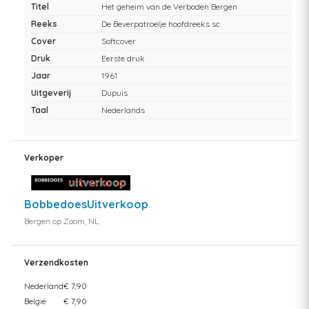
Titel
Het geheim van de Verboden Bergen
Reeks
De Beverpatroelje hoofdreeks sc
Cover
Softcover
Druk
Eerste druk
Jaar
1961
Uitgeverij
Dupuis
Taal
Nederlands
Verkoper
BobbedoesUitverkoop
Bergen op Zoom, NL
Verzendkosten
Nederland
€ 7,90
België
€ 7,90