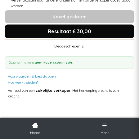
Verzendkosten naar andere landen kunnen bij de verkoper opgevraagd
worden.
Kavel gesloten
Resultaat € 30,00
Biedgeschiedenis:
Deze veiling kent
geen koperscommissie
.
Voorwaarden & biedstappen
Hoe werkt bieden?
Aanbod van een
zakelijke verkoper
. Het herroepingsrecht is van
kracht.
Populaire kavels
Home
Meer