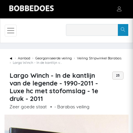
◄
Aanbod
Georganiseerde veiling
Veiling Stripwinkel Barabas
Largo Winch - In de kantlijn van de legende - 1990-2011 - Luxe hc met stofomslag - 1e druk - 2011
Largo Winch - In de kantlijn
23
van de legende - 1990-2011 -
Luxe hc met stofomslag - 1e
druk - 2011
Zeer goede staat
•
- Barabas veiling