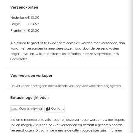
Verzendkosten
Nederland
€ 10,00
België
€ 14,95
Frankrijk
€ 21,00
Als zaken te groot of te zwaar of te complex worden met verzenden, dan
wordt het verzonden in meerdere dozen waardoor de verzendkosten
hoger uitvallen. U kunt de items ook afhalen in onze stripwinkel in 's
Gravendeel.
Voorwaarden verkoper
De verkoper heeft geen aanvullende verkoopvoorwaarden opgegeven.
Betaalmogelijkheden
Contant
Overschrijving
Indien u meerdere kavels koopt bij deze verkoper worden uw aankopen,
indien mogelijk, als één pakket verzonden en betaalt u gecombineerde
verzendkosten. Dit zal in de meeste gevallen voordeliger zijn. Informeer