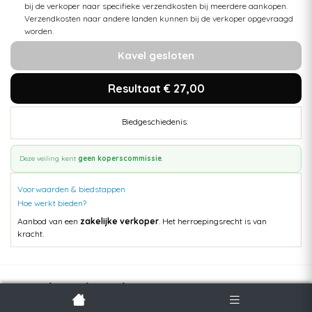
bij de verkoper naar specifieke verzendkosten bij meerdere aankopen.
Verzendkosten naar andere landen kunnen bij de verkoper opgevraagd
worden.
Kavel gesloten
Resultaat € 27,00
Biedgeschiedenis:
Deze veiling kent
geen koperscommissie
.
Voorwaarden & biedstappen
Hoe werkt bieden?
Aanbod van een
zakelijke verkoper
. Het herroepingsrecht is van
kracht.
Populaire kavels