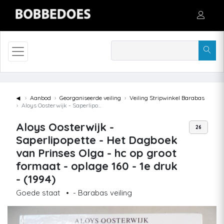
◄
Aanbod
Georganiseerde veiling
Veiling Stripwinkel Barabas
Aloys Oosterwijk - Saperlipopette - Het Dagboek van Prinses Olga - hc op groot formaat - oplage 160 - 1e druk - (1994)
Aloys Oosterwijk -
26
Saperlipopette - Het Dagboek
van Prinses Olga - hc op groot
formaat - oplage 160 - 1e druk
- (1994)
Goede staat
•
- Barabas veiling