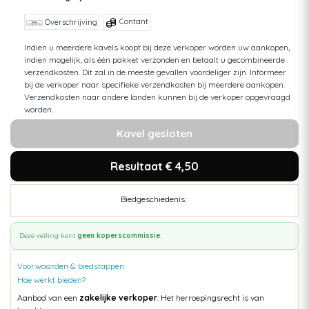
Contant
Overschrijving
Indien u meerdere kavels koopt bij deze verkoper worden uw aankopen,
indien mogelijk, als één pakket verzonden en betaalt u gecombineerde
verzendkosten. Dit zal in de meeste gevallen voordeliger zijn. Informeer
bij de verkoper naar specifieke verzendkosten bij meerdere aankopen.
Verzendkosten naar andere landen kunnen bij de verkoper opgevraagd
worden.
Kavel gesloten
Resultaat € 4,50
Biedgeschiedenis:
Deze veiling kent
geen koperscommissie
.
Voorwaarden & biedstappen
Hoe werkt bieden?
Aanbod van een
zakelijke verkoper
. Het herroepingsrecht is van