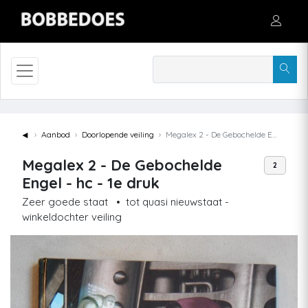
◄
Aanbod
Doorlopende veiling
Megalex 2 - De Gebochelde Engel - hc - 1e druk
Megalex 2 - De Gebochelde
2
Engel - hc - 1e druk
Zeer goede staat
•
tot quasi nieuwstaat -
winkeldochter veiling