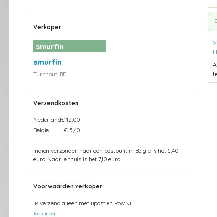
D
Verkoper
V
smurfin
H
smurfin
A
h
Turnhout, BE
Verzendkosten
Nederland
€ 12,00
België
€ 5,40
Indien verzonden naar een postpunt in België is het 5,40
euro. Naar je thuis is het 7,10 euro.
Voorwaarden verkoper
Ik verzend alleen met Bpost en PostNL
Toon meer