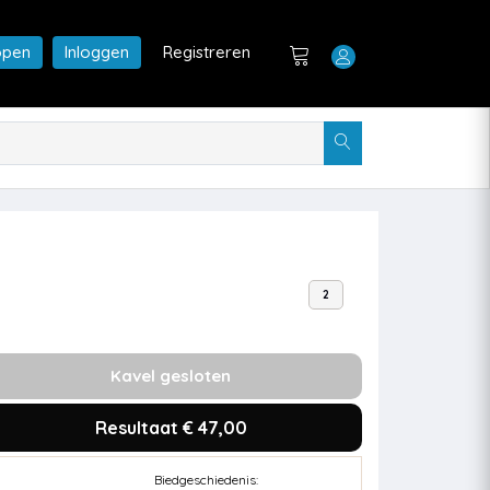
open
Inloggen
Registreren
2
Kavel gesloten
Resultaat € 47,00
Biedgeschiedenis: