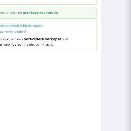
eze veiling kent
geen koperscommissie
.
oorwaarden & biedstappen
oe werkt bieden?
anbod van een
particuliere verkoper
. Het
erroepingsrecht is niet van kracht.