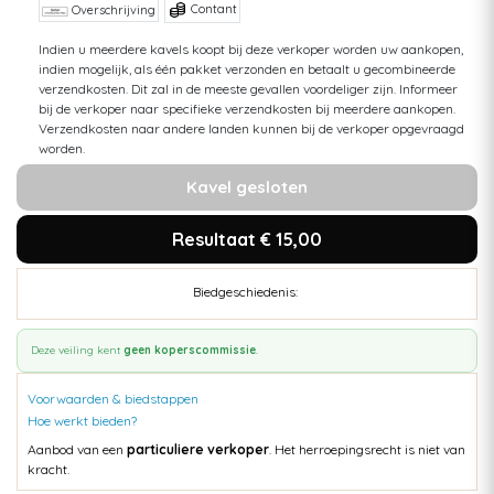
Contant
Overschrijving
Indien u meerdere kavels koopt bij deze verkoper worden uw aankopen,
indien mogelijk, als één pakket verzonden en betaalt u gecombineerde
verzendkosten. Dit zal in de meeste gevallen voordeliger zijn. Informeer
bij de verkoper naar specifieke verzendkosten bij meerdere aankopen.
Verzendkosten naar andere landen kunnen bij de verkoper opgevraagd
worden.
Kavel gesloten
Resultaat € 15,00
Biedgeschiedenis:
Deze veiling kent
geen koperscommissie
.
Voorwaarden & biedstappen
Hoe werkt bieden?
Aanbod van een
particuliere verkoper
. Het herroepingsrecht is niet van
kracht.