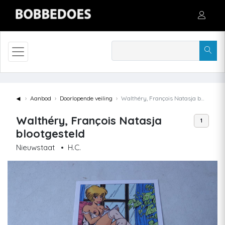
◄
Aanbod
Doorlopende veiling
Walthéry, François Natasja blootgesteld
Walthéry, François Natasja
1
blootgesteld
Nieuwstaat
•
H.C.