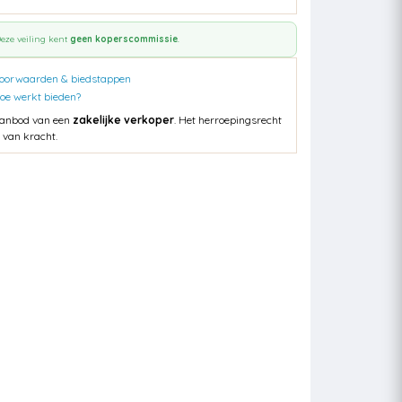
eze veiling kent
geen koperscommissie
.
oorwaarden & biedstappen
oe werkt bieden?
anbod van een
zakelijke verkoper
. Het herroepingsrecht
s van kracht.