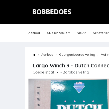
Aanbod
Sluit binnenkort
Nieuw
Actieve ve
◄
Aanbod
Georganiseerde veiling
Veili
Largo Winch 3 - Dutch Connect
Goede staat
•
- Barabas veiling