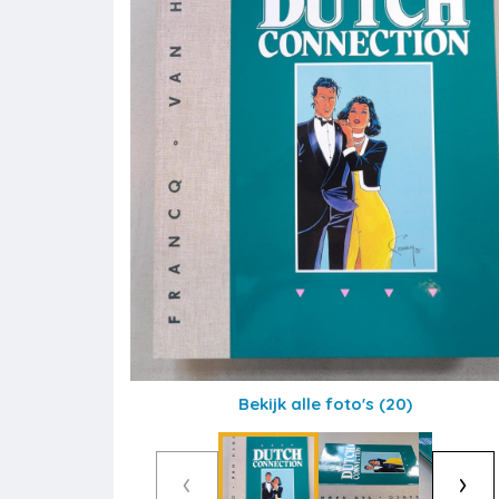
Bekijk alle foto's
(20)
‹
›