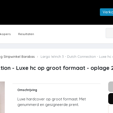
Verk
rkopers
Resultaten
ng Stripwinkel Barabas
Largo Winch 3 - Dutch Connection - Luxe hc o
ion - Luxe hc op groot formaat - oplage 25
Omschrijving
Luxe hardcover op groot formaat. Met
genummerd en gesigneerde prent.