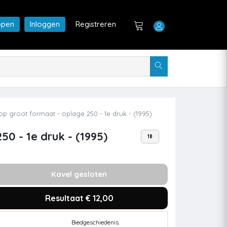
open
Inloggen
Registreren
p groot formaat - oplage 250 - 1e druk - (1995)
0 - 1e druk - (1995)
18
Kavel gesloten
Resultaat € 12,00
Biedgeschiedenis: