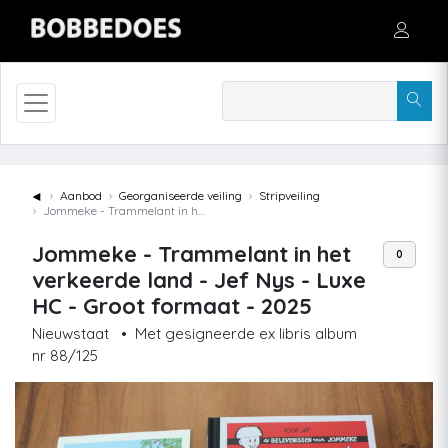
◄
Aanbod
Georganiseerde veiling
Stripveiling
Jommeke - Trammelant in het verkeerde land - Jef Nys - Luxe HC - Groot formaat - 2025
Jommeke - Trammelant in het
0
verkeerde land - Jef Nys - Luxe
HC - Groot formaat - 2025
Nieuwstaat
•
Met gesigneerde ex libris album
nr 88/125