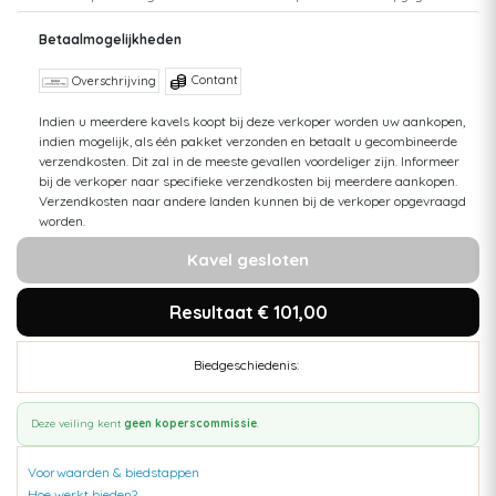
Betaalmogelijkheden
Contant
Overschrijving
Indien u meerdere kavels koopt bij deze verkoper worden uw aankopen,
indien mogelijk, als één pakket verzonden en betaalt u gecombineerde
verzendkosten. Dit zal in de meeste gevallen voordeliger zijn. Informeer
bij de verkoper naar specifieke verzendkosten bij meerdere aankopen.
Verzendkosten naar andere landen kunnen bij de verkoper opgevraagd
worden.
Kavel gesloten
Resultaat € 101,00
Biedgeschiedenis:
Deze veiling kent
geen koperscommissie
.
Voorwaarden & biedstappen
Hoe werkt bieden?