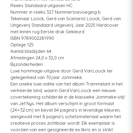
Reeks Standaard uitgaven HC
Nummer in reeks 327 Nummertoevoeging b
Tekenaar Loock, Gerd van Scenarist Loock, Gerd van
Uitgeverij Standaard uitgeverij Jaar 2025 Hardcover
met linnen rug Eerste druk Gekleurd
ISBN 9789002281990
Oplage 125
Aantal bladzijden 64
Afmetingen 24,0 x 32,0 cm
Bijzonderheden
Luxe hommage-uitgave door Gerd Van Loock ter
gelegenheid van 70 jaar Jommeke.
Een unieke luxe-editie van het album Trammelant in het
verkeerde land, waarin Gerd Van Loock een nieuwe
covertekening schilderde in de klassieke Jommeke‑stijl
van Jef Nys. Het album verschijnt in groot formaat
(24 × 32 cm) en bevat 64 pagina’s in levendige kleuren,
aangevuld met 8 pagina’s schetsmateriaal waarin het
creatieve proces zichtbaar wordt. Elk exemplaar is
voorzien van een gesigneerde ex libris en is strikt