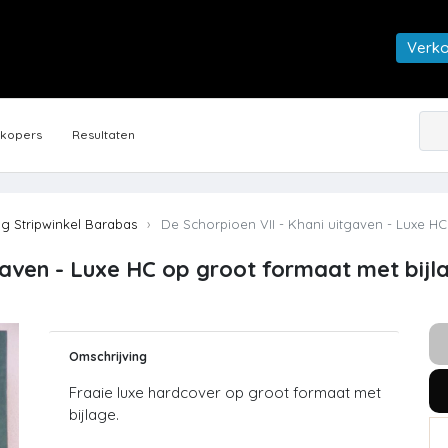
Verk
rkopers
Resultaten
ng Stripwinkel Barabas
De Schorpioen VII - Khani uitgaven - Luxe HC 
gaven - Luxe HC op groot formaat met bijla
Omschrijving
Fraaie luxe hardcover op groot formaat met
bijlage.