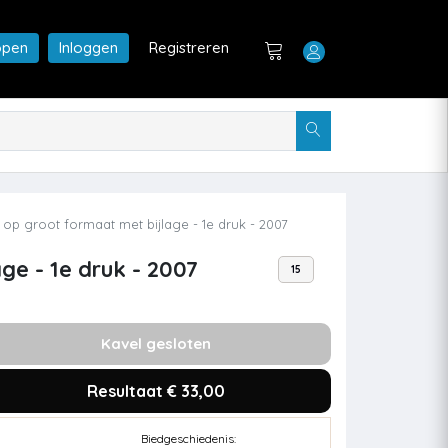
open
Inloggen
Registreren
op groot formaat met bijlage - 1e druk - 2007
ge - 1e druk - 2007
15
Kavel gesloten
Resultaat € 33,00
Biedgeschiedenis: