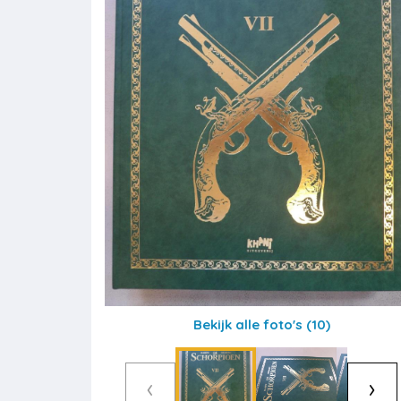
Bekijk alle foto's
(10)
‹
›