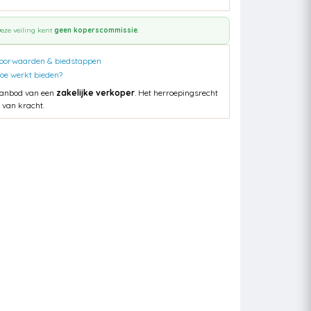
eze veiling kent
geen koperscommissie
.
oorwaarden & biedstappen
oe werkt bieden?
anbod van een
zakelijke verkoper
. Het herroepingsrecht
s van kracht.