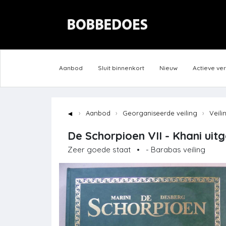
Aanbod
Sluit binnenkort
Nieuw
Actieve ve
◄
Aanbod
Georganiseerde veiling
Veili
De Schorpioen VII - Khani uit
Zeer goede staat
•
- Barabas veiling