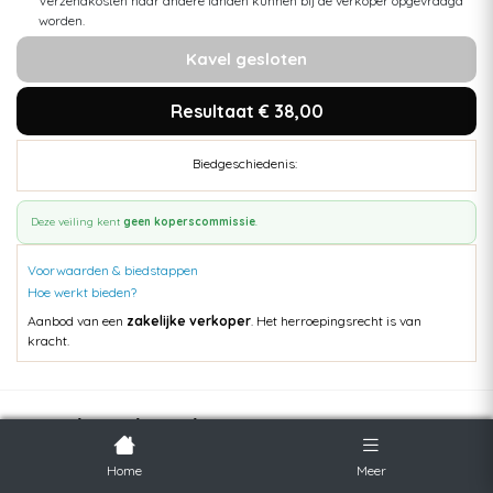
Verzendkosten naar andere landen kunnen bij de verkoper opgevraagd
worden.
Kavel gesloten
Resultaat € 38,00
Biedgeschiedenis:
Deze veiling kent
geen koperscommissie
.
Voorwaarden & biedstappen
Hoe werkt bieden?
Aanbod van een
zakelijke verkoper
. Het herroepingsrecht is van
kracht.
Populaire kavels
Home
Meer