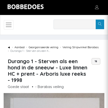
◄
Aanbod
Georganiseerde veiling
Veiling Stripwinkel Barabas
Durango 1 - Sterven als een hond in de sneeuw - Luxe linnen HC + prent - Arboris luxe reeks - 1998
Durango 1 - Sterven als een
16
hond in de sneeuw - Luxe linnen
HC + prent - Arboris luxe reeks
- 1998
Goede staat
•
- Barabas veiling