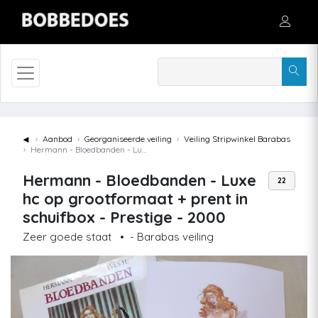
◄
Aanbod
Georganiseerde veiling
Veiling Stripwinkel Barabas
Hermann - Bloedbanden - Luxe hc op grootformaat + prent in schuifbox - Prestige - 2000
Hermann - Bloedbanden - Luxe
22
hc op grootformaat + prent in
schuifbox - Prestige - 2000
Zeer goede staat
•
- Barabas veiling