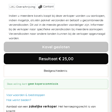
Contant
Overschrijving
Indien u meerdere kavels koopt bij deze verkoper worden uw aankopen,
indien mogelijk, als één pakket verzonden en betaalt u gecombineerde
verzendkosten. Dit zal in de meeste gevallen voordeliger zijn. Informeer
bij de verkoper naar specifieke verzendkosten bij meerdere aankopen.
Verzendkosten naar andere landen kunnen bij de verkoper opgevraagd
worden.
Kavel gesloten
Resultaat € 25,00
Biedgeschiedenis:
Deze veiling kent
geen koperscommissie
.
Voorwaarden & biedstappen
Hoe werkt bieden?
Aanbod van een
zakelijke verkoper
. Het herroepingsrecht is van
kracht.