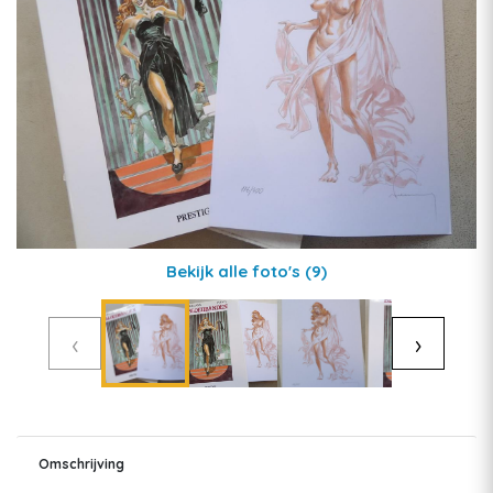
Bekijk alle foto's
(9)
‹
›
Omschrijving