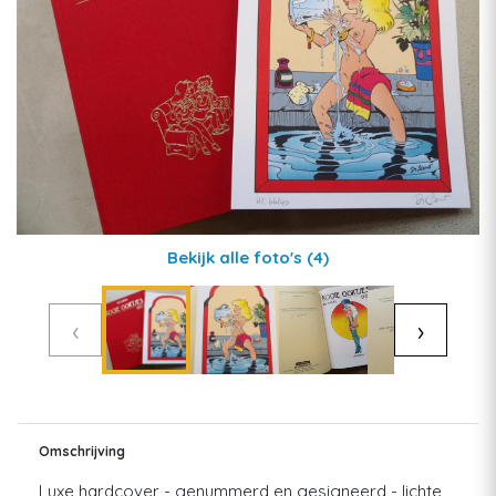
Bekijk alle foto's
(4)
‹
›
Omschrijving
Luxe hardcover - genummerd en gesigneerd - lichte