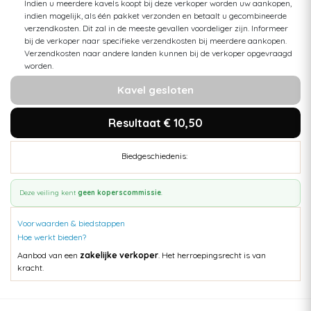
Indien u meerdere kavels koopt bij deze verkoper worden uw aankopen,
indien mogelijk, als één pakket verzonden en betaalt u gecombineerde
verzendkosten. Dit zal in de meeste gevallen voordeliger zijn. Informeer
bij de verkoper naar specifieke verzendkosten bij meerdere aankopen.
Verzendkosten naar andere landen kunnen bij de verkoper opgevraagd
worden.
Kavel gesloten
Resultaat € 10,50
Biedgeschiedenis:
Deze veiling kent
geen koperscommissie
.
Voorwaarden & biedstappen
Hoe werkt bieden?
Aanbod van een
zakelijke verkoper
. Het herroepingsrecht is van
kracht.