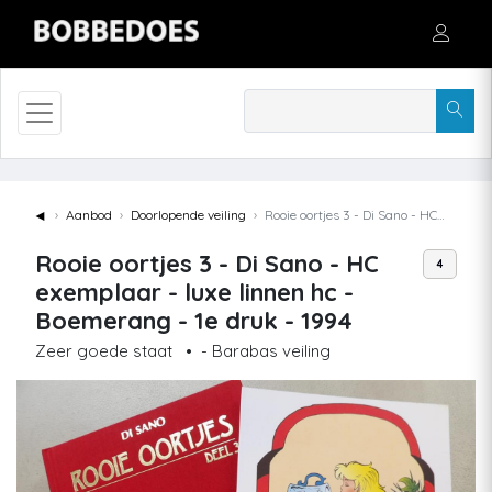
◄
Aanbod
Doorlopende veiling
Rooie oortjes 3 - Di Sano - HC exemplaar - luxe linnen hc - Boemerang - 1e druk - 1994
Rooie oortjes 3 - Di Sano - HC
4
exemplaar - luxe linnen hc -
Boemerang - 1e druk - 1994
Zeer goede staat
•
- Barabas veiling