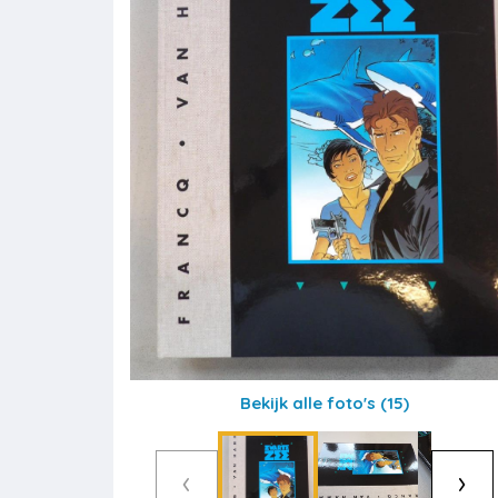
Bekijk alle foto's
(15)
‹
›