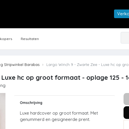
Verk
rkopers
Resultaten
ng Stripwinkel Barabas
Largo Winch 9 - Zwarte Zee - Luxe hc op groot
Luxe hc op groot formaat - oplage 125 - 1e
ing
Omschrijving
Luxe hardcover op groot formaat. Met
genummerd en gesigneerde prent.