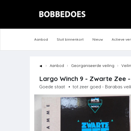
Aanbod
Sluit binnenkort
Nieuw
Actieve ve
◄
Aanbod
Georganiseerde veiling
Veili
Largo Winch 9 - Zwarte Zee - 
Goede staat
•
tot zeer goed - Barabas veil