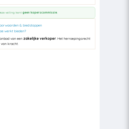
eze veiling kent
geen koperscommissie
.
oorwaarden & biedstappen
oe werkt bieden?
anbod van een
zakelijke verkoper
. Het herroepingsrecht
s van kracht.