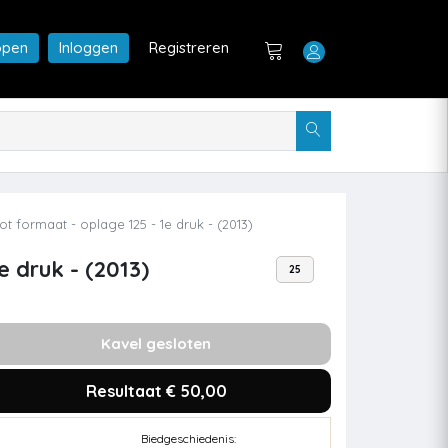
open
Inloggen
Registreren
 formaat - oplage 125 - 1e druk - (2013)
 druk - (2013)
25
Kavel gesloten
Resultaat € 50,00
Biedgeschiedenis: