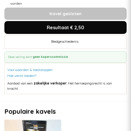
worden.
Kavel gesloten
Resultaat € 2,50
Biedgeschiedenis:
Deze veiling kent
geen koperscommissie
.
Voorwaarden & biedstappen
Hoe werkt bieden?
Aanbod van een
zakelijke verkoper
. Het herroepingsrecht is van
kracht.
Populaire kavels