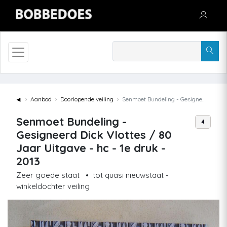
◄
Aanbod
Doorlopende veiling
Senmoet Bundeling - Gesigneerd Dick Vlottes / 80 Jaar Uitgave - hc - 1e druk - 2013
Senmoet Bundeling -
4
Gesigneerd Dick Vlottes / 80
Jaar Uitgave - hc - 1e druk -
2013
Zeer goede staat
•
tot quasi nieuwstaat -
winkeldochter veiling