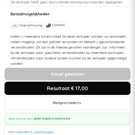
De verkoper heeft geen aanvullende verkoopvoorwaarden opgegeven.
Betaalmogelijkheden
Contant
Overschrijving
Indien u meerdere kavels koopt bij deze verkoper worden uw aankopen,
indien mogelijk, als één pakket verzonden en betaalt u gecombineerde
verzendkosten. Dit zal in de meeste gevallen voordeliger zijn. Informeer
bij de verkoper naar specifieke verzendkosten bij meerdere aankopen.
Verzendkosten naar andere landen kunnen bij de verkoper opgevraagd
worden.
Kavel gesloten
Resultaat € 17,00
Biedgeschiedenis:
Deze veiling kent
geen koperscommissie
.
Voorwaarden & biedstappen