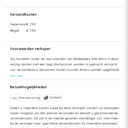
Verzendkosten
Nederland
€ 7,90
België
€ 7,90
Voorwaarden verkoper
Wij handelen onder de voorwaarden van Bobbedoes. Alle items in deze
veiling starten met een lage startprijs en worden in opdracht verkocht
van verzamelaars. Gewonnen kavels kunnen tevens worden opgehaald.
Uw aankopen worden gecombineerd verzonden om hoge verzendkosten
Toon meer
te kunnen beperken. Zendingen worden gedaan vanuit zowel België als
Nederland. Bij verzending van bedragen hoger dan €75 wordt een
Betaalmogelijkheden
aangetekende zending voorgesteld. De kosten hiervan kunnen mogelijk
hoger uitvallen dan het getoonde tarief aangezien de uiteindelijke
Contant
Overschrijving
verkoopprijs niet altijd bekend is. Bij een aangetekende zending bent u
verzekerd tegen schade of verlies van uw zending. Bij een standaard
Indien u meerdere kavels koopt bij deze verkoper worden uw aankopen,
indien mogelijk, als één pakket verzonden en betaalt u gecombineerde
zending kan ik geen terugbetaling doen van uw aankoop bij verlies of
verzendkosten. Dit zal in de meeste gevallen voordeliger zijn. Informeer
schade. Voor vragen hierover kunt u altijd contact opnemen. Aankopen
bij de verkoper naar specifieke verzendkosten bij meerdere aankopen.
worden, zonder afspraak, maximaal 1 jaar bewaard. Daarna kunt u