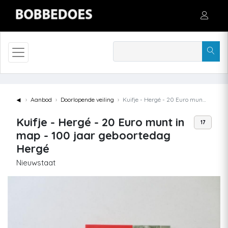
◄
Aanbod
Doorlopende veiling
Kuifje - Hergé - 20 Euro munt in map - 100 jaar geboortedag Hergé
Kuifje - Hergé - 20 Euro munt in
17
map - 100 jaar geboortedag
Hergé
Nieuwstaat