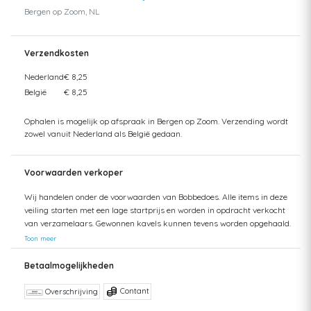
Bergen op Zoom, NL
Verzendkosten
Nederland
€ 8,25
België
€ 8,25
Ophalen is mogelijk op afspraak in Bergen op Zoom. Verzending wordt
zowel vanuit Nederland als België gedaan.
Voorwaarden verkoper
Wij handelen onder de voorwaarden van Bobbedoes. Alle items in deze
veiling starten met een lage startprijs en worden in opdracht verkocht
van verzamelaars. Gewonnen kavels kunnen tevens worden opgehaald.
Uw aankopen worden gecombineerd verzonden om hoge verzendkosten
Toon meer
te kunnen beperken. Zendingen worden gedaan vanuit zowel België als
Nederland. Bij verzending van bedragen hoger dan €75 wordt een
Betaalmogelijkheden
aangetekende zending voorgesteld. De kosten hiervan kunnen mogelijk
hoger uitvallen dan het getoonde tarief aangezien de uiteindelijke
Contant
Overschrijving
verkoopprijs niet altijd bekend is. Bij een aangetekende zending bent u