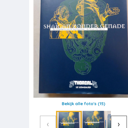
Bekijk alle foto's
(15)
‹
›