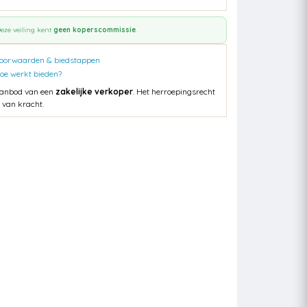
eze veiling kent
geen koperscommissie
.
oorwaarden & biedstappen
oe werkt bieden?
anbod van een
zakelijke verkoper
. Het herroepingsrecht
s van kracht.