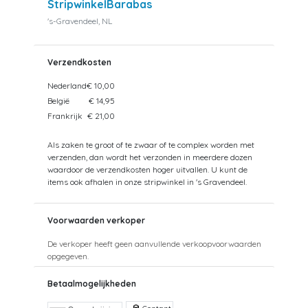
StripwinkelBarabas
's-Gravendeel, NL
Verzendkosten
Nederland
€ 10,00
België
€ 14,95
Frankrijk
€ 21,00
Als zaken te groot of te zwaar of te complex worden met
verzenden, dan wordt het verzonden in meerdere dozen
waardoor de verzendkosten hoger uitvallen. U kunt de
items ook afhalen in onze stripwinkel in 's Gravendeel.
Voorwaarden verkoper
De verkoper heeft geen aanvullende verkoopvoorwaarden
opgegeven.
Betaalmogelijkheden