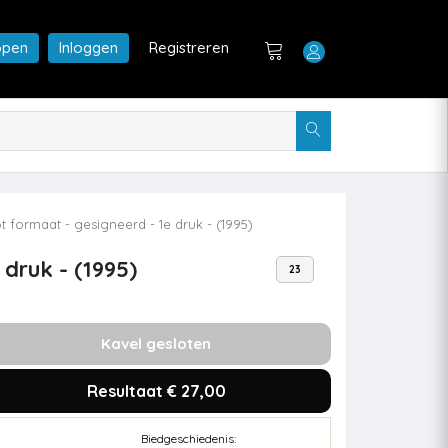
open
Inloggen
Registreren
 formaat - gesigneerd - 1e druk - (1995)
druk - (1995)
23
Kavel gesloten
Resultaat € 27,00
Biedgeschiedenis: