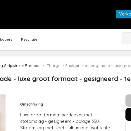
Verk
rkopers
Resultaten
ng Stripwinkel Barabas
Thorgal - Shaïgan zonder genade - luxe groot
de - luxe groot formaat - gesigneerd - 1e 
Omschrijving
Luxe groot formaat hardcover met
stofomslag - gesigneerd - oplage 350.
Stofomslag met sleet - album met wat lichte