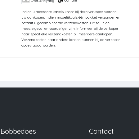
Contant
Overschrijving
Indien u meerdere kavels koopt bij deze verkoper worden
uw aankopen, indien mogelijk, als één pakket verzonden en
betaalt u gecombineerde verzendkosten. Dit zal in de
meeste gevallen voordeliger zijn. Informeer bij de verkoper
naar specifieke verzendkosten bij meerdere aankopen.
Verzendkosten naar andere landen kunnen bij de verkoper
opgevraagd worden.
Bobbedoes
Contact