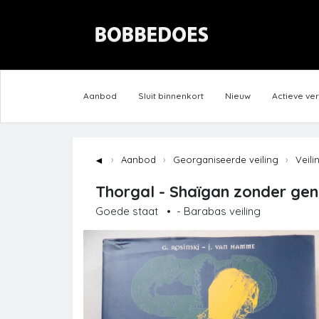
Aanbod
Sluit binnenkort
Nieuw
Actieve ve
◄
Aanbod
Georganiseerde veiling
Veili
Thorgal - Shaïgan zonder gena
Goede staat
•
- Barabas veiling