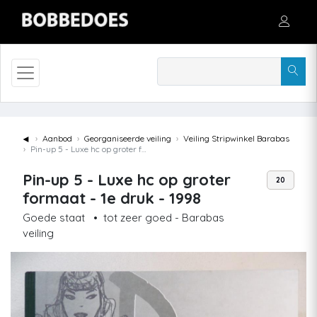
◄
Aanbod
Georganiseerde veiling
Veiling Stripwinkel Barabas
Pin-up 5 - Luxe hc op groter formaat - 1e druk - 1998
Pin-up 5 - Luxe hc op groter
20
formaat - 1e druk - 1998
Goede staat
•
tot zeer goed - Barabas
veiling