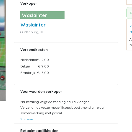
Verkoper
D
Waslainter
Waslainter
V
H
Oudenburg, BE
A
h
Verzendkosten
Nederland
€ 12,00
België
€ 9,00
Frankrijk
€ 18,00
Voorwaarden verkoper
Na betaling volgt de zending na 1 à 2 dagen.
Verzendingskeuze mogelijk:ups,bpost ,mondial relay in
samenwerking met postnl.
Toon meer
Betaalmogelijkheden