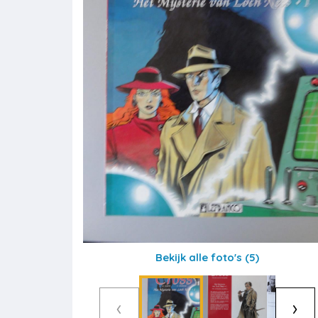
Bekijk alle foto's
(5)
‹
›