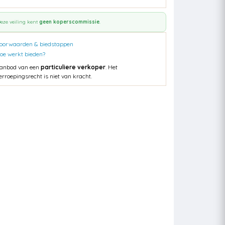
eze veiling kent
geen koperscommissie
.
oorwaarden & biedstappen
oe werkt bieden?
anbod van een
particuliere verkoper
. Het
erroepingsrecht is niet van kracht.