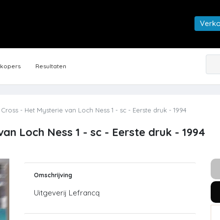
Verk
rkopers
Resultaten
Cross - Het Mysterie van Loch Ness 1 - sc - Eerste druk - 1994
an Loch Ness 1 - sc - Eerste druk - 1994
Omschrijving
Uitgeverij Lefrancq