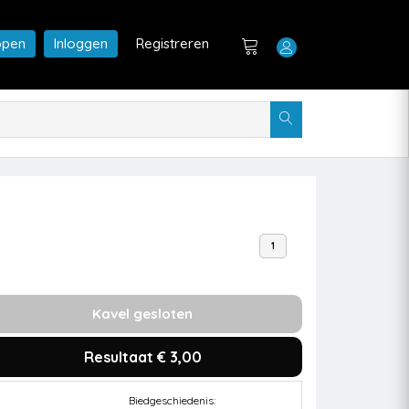
open
Inloggen
Registreren
1
Kavel gesloten
Resultaat € 3,00
Biedgeschiedenis: