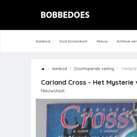
Aanbod
Sluit binnenkort
Nieuw
Actieve ve
◄
Aanbod
Doorlopende veiling
Carland 
Carland Cross - Het Mysterie v
Nieuwstaat