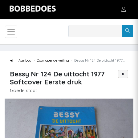
◄
Aanbod
Doorlopende veiling
Bessy Nr 124 De uittocht 1977 Softcover Eerste druk
Bessy Nr 124 De uittocht 1977
0
Softcover Eerste druk
Goede staat