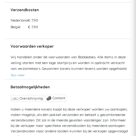
Verzendkosten
Nederland
€ 7,90
België
€ 7,90
Voorwaarden verkoper
Wij handelen onder de voorwaarden van Bobbedoes. Alle items in deze
veiling starten met een lage startprijs en worden in opdracht verkocht
van verzamelaars. Gewonnen kavels kunnen tevens worden opgehaald.
Uw aankopen worden gecombineerd verzonden om hoge verzendkosten
Toon meer
te kunnen beperken. Zendingen worden gedaan vanuit zowel België als
Nederland. Bij verzending van bedragen hoger dan €75 wordt een
Betaalmogelijkheden
aangetekende zending voorgesteld. De kosten hiervan kunnen mogelijk
hoger uitvallen dan het getoonde tarief aangezien de uiteindelijke
Contant
Overschrijving
verkoopprijs niet altijd bekend is. Bij een aangetekende zending bent u
verzekerd tegen schade of verlies van uw zending. Bij een standaard
Indien u meerdere kavels koopt bij deze verkoper worden uw aankopen,
indien mogelijk, als één pakket verzonden en betaalt u gecombineerde
zending kan ik geen terugbetaling doen van uw aankoop bij verlies of
verzendkosten. Dit zal in de meeste gevallen voordeliger zijn. Informeer
schade. Voor vragen hierover kunt u altijd contact opnemen. Aankopen
bij de verkoper naar specifieke verzendkosten bij meerdere aankopen.
worden, zonder afspraak, maximaal 1 jaar bewaard. Daarna kunt u
Verzendkosten naar andere landen kunnen bij de verkoper opgevraagd
geen aanspraak maken op uw betaling en op uw bewaarde aankopen,