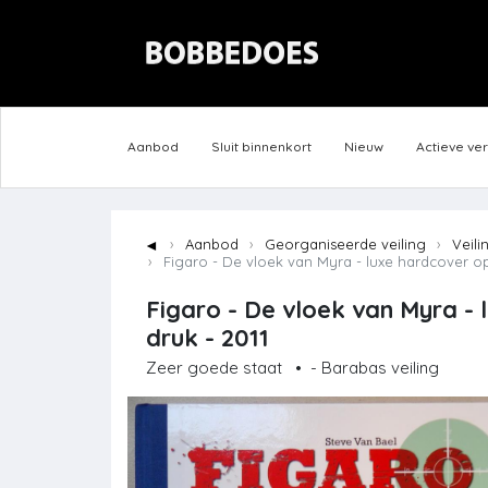
Aanbod
Sluit binnenkort
Nieuw
Actieve ve
◄
Aanbod
Georganiseerde veiling
Veili
Figaro - De vloek van Myra - luxe hardcover op g
Figaro - De vloek van Myra - 
druk - 2011
Zeer goede staat
•
- Barabas veiling