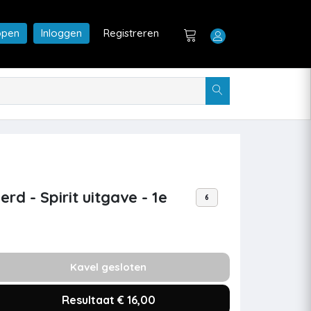
open
Inloggen
Registreren
d - Spirit uitgave - 1e
6
Kavel gesloten
Resultaat € 16,00