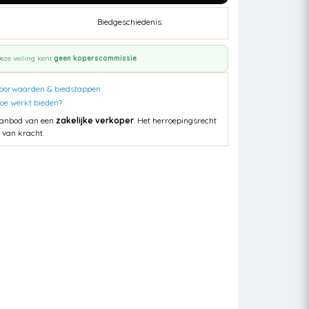
Biedgeschiedenis:
eze veiling kent
geen koperscommissie
.
oorwaarden & biedstappen
oe werkt bieden?
anbod van een
zakelijke verkoper
. Het herroepingsrecht
s van kracht.