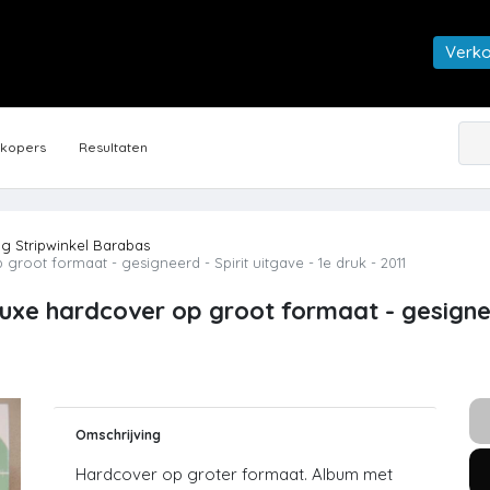
Verk
rkopers
Resultaten
ng Stripwinkel Barabas
root formaat - gesigneerd - Spirit uitgave - 1e druk - 2011
luxe hardcover op groot formaat - gesigneer
Omschrijving
Hardcover op groter formaat. Album met