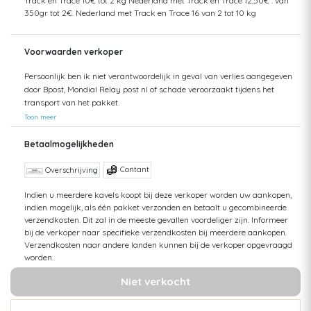
Track en Trace 10€ tot 2 kg Nederland met Track en Trace 12,50€ . van
350gr tot 2€. Nederland met Track en Trace 16 van 2 tot 10 kg
Voorwaarden verkoper
Persoonlijk ben ik niet verantwoordelijk in geval van verlies aangegeven
door Bpost, Mondial Relay post nl of schade veroorzaakt tijdens het
transport van het pakket.
Toon meer
Betaalmogelijkheden
Contant
Overschrijving
Indien u meerdere kavels koopt bij deze verkoper worden uw aankopen,
indien mogelijk, als één pakket verzonden en betaalt u gecombineerde
verzendkosten. Dit zal in de meeste gevallen voordeliger zijn. Informeer
bij de verkoper naar specifieke verzendkosten bij meerdere aankopen.
Verzendkosten naar andere landen kunnen bij de verkoper opgevraagd
worden.
Niet verkocht