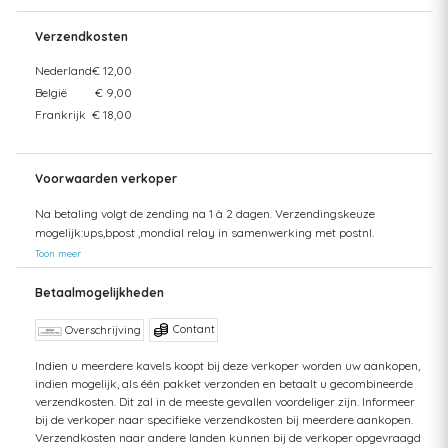
Verzendkosten
Nederland
€ 12,00
België
€ 9,00
Frankrijk
€ 18,00
Voorwaarden verkoper
Na betaling volgt de zending na 1 à 2 dagen. Verzendingskeuze
mogelijk:ups,bpost ,mondial relay in samenwerking met postnl.
Toon meer
Betaalmogelijkheden
Contant
Overschrijving
Indien u meerdere kavels koopt bij deze verkoper worden uw aankopen,
indien mogelijk, als één pakket verzonden en betaalt u gecombineerde
verzendkosten. Dit zal in de meeste gevallen voordeliger zijn. Informeer
bij de verkoper naar specifieke verzendkosten bij meerdere aankopen.
Verzendkosten naar andere landen kunnen bij de verkoper opgevraagd