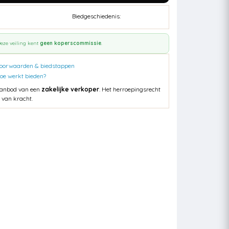
Biedgeschiedenis:
eze veiling kent
geen koperscommissie
.
oorwaarden & biedstappen
oe werkt bieden?
anbod van een
zakelijke verkoper
. Het herroepingsrecht
s van kracht.