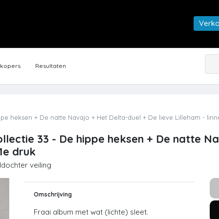
Verk
rkopers
Resultaten
e heksen + De natte Navajo + Het Delta-duel + De lieve Lilleham - linn
lectie 33 - De hippe heksen + De natte Na
 1e druk
ldochter veiling
Omschrijving
Fraai album met wat (lichte) sleet.