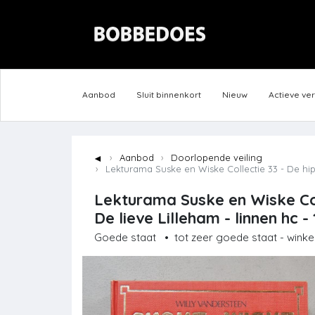
Aanbod
Sluit binnenkort
Nieuw
Actieve ve
◄
Aanbod
Doorlopende veiling
Lekturama Suske en Wiske Collectie 33 - De hipp
Lekturama Suske en Wiske Col
De lieve Lilleham - linnen hc -
Goede staat
•
tot zeer goede staat - winke