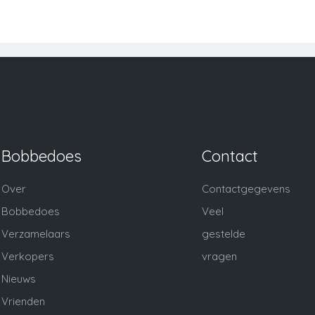
Bobbedoes
Contact
Over
Contactgegevens
Bobbedoes
Veel
Verzamelaars
gestelde
Verkopers
vragen
Nieuws
Vrienden