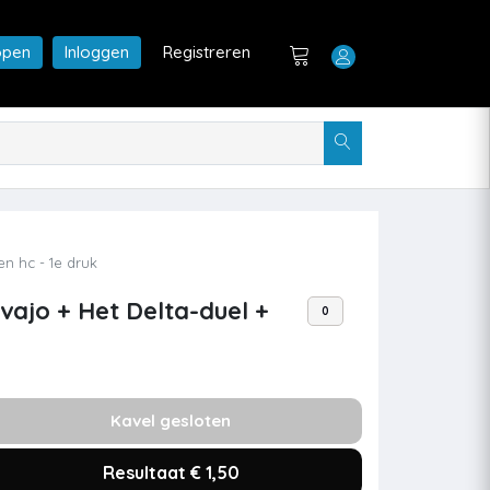
open
Inloggen
Registreren
en hc - 1e druk
vajo + Het Delta-duel +
0
Kavel gesloten
Resultaat € 1,50