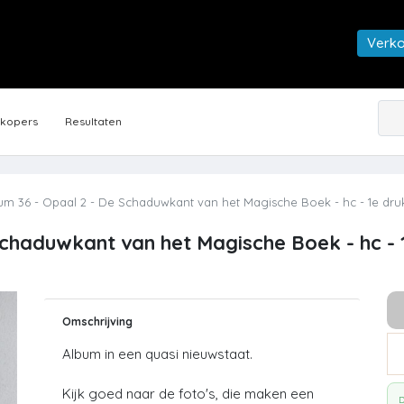
Verk
rkopers
Resultaten
um 36 - Opaal 2 - De Schaduwkant van het Magische Boek - hc - 1e dru
 Schaduwkant van het Magische Boek - hc - 
Omschrijving
Album in een quasi nieuwstaat.
Kijk goed naar de foto's, die maken een
D