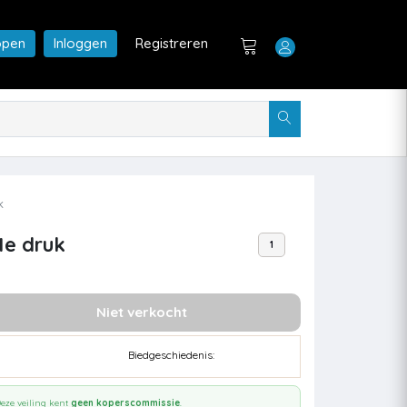
open
Inloggen
Registreren
k
1e druk
1
Niet verkocht
Biedgeschiedenis:
eze veiling kent
geen koperscommissie
.