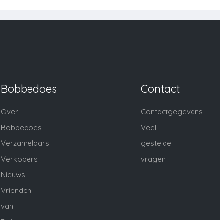
Bobbedoes
Contact
Over
Contactgegevens
Bobbedoes
Veel
Verzamelaars
gestelde
Verkopers
vragen
Nieuws
Vrienden
van