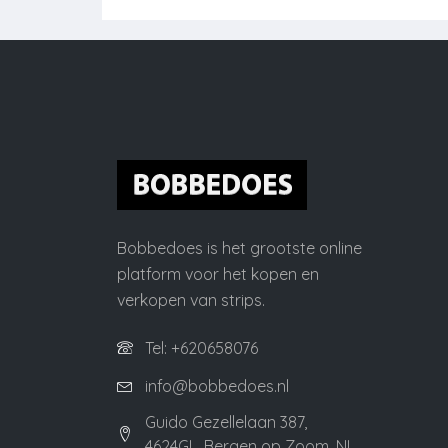
Bobbedoes is het grootste online
platform voor het kopen en
verkopen van strips.
Tel: +620658076
info@bobbedoes.nl
Guido Gezellelaan 387,
4624GL, Bergen op Zoom, NL