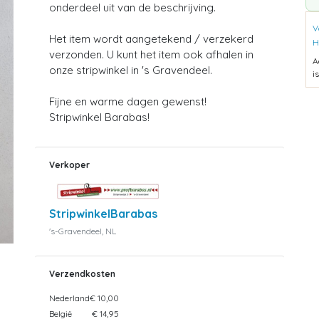
onderdeel uit van de beschrijving.
V
Het item wordt aangetekend / verzekerd
H
verzonden. U kunt het item ook afhalen in
A
onze stripwinkel in 's Gravendeel.
i
Fijne en warme dagen gewenst!
Stripwinkel Barabas!
Verkoper
StripwinkelBarabas
's-Gravendeel, NL
Verzendkosten
Nederland
€ 10,00
België
€ 14,95