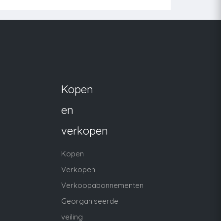
Kopen
en
verkopen
Kopen
Verkopen
Verkoopabonnementen
Georganiseerde
veiling