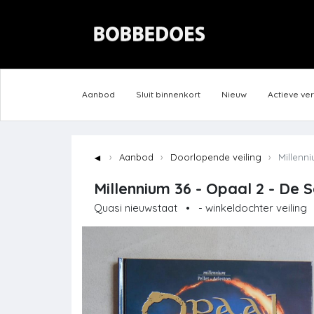
Aanbod
Sluit binnenkort
Nieuw
Actieve ve
◄
Aanbod
Doorlopende veiling
Millenni
Millennium 36 - Opaal 2 - De
Quasi nieuwstaat
•
- winkeldochter veiling