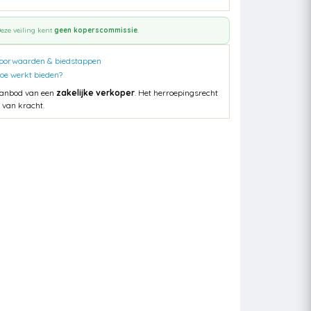
eze veiling kent
geen koperscommissie
.
oorwaarden & biedstappen
oe werkt bieden?
anbod van een
zakelijke verkoper
. Het herroepingsrecht
s van kracht.