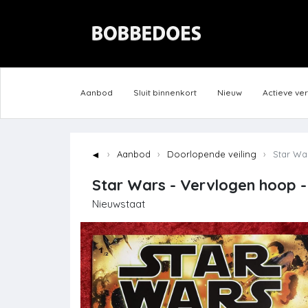
Aanbod
Sluit binnenkort
Nieuw
Actieve ve
◄
Aanbod
Doorlopende veiling
Star War
Star Wars - Vervlogen hoop - 
Nieuwstaat