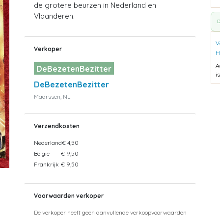
de grotere beurzen in Nederland en
Vlaanderen.
D
V
Verkoper
H
A
DeBezetenBezitter
i
DeBezetenBezitter
Maarssen, NL
Verzendkosten
Nederland
€ 4,50
België
€ 9,50
Frankrijk
€ 9,50
Voorwaarden verkoper
De verkoper heeft geen aanvullende verkoopvoorwaarden