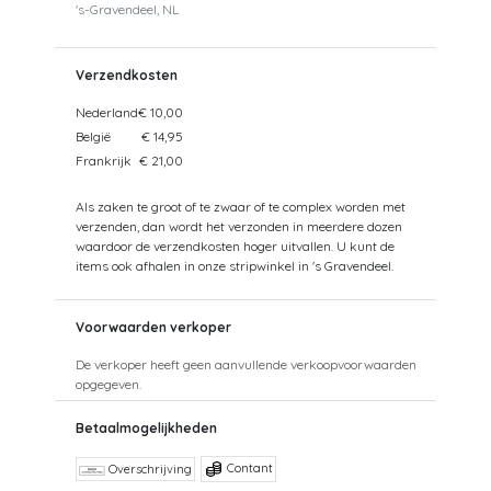
's-Gravendeel, NL
Verzendkosten
Nederland
€ 10,00
België
€ 14,95
Frankrijk
€ 21,00
Als zaken te groot of te zwaar of te complex worden met
verzenden, dan wordt het verzonden in meerdere dozen
waardoor de verzendkosten hoger uitvallen. U kunt de
items ook afhalen in onze stripwinkel in 's Gravendeel.
Voorwaarden verkoper
De verkoper heeft geen aanvullende verkoopvoorwaarden
opgegeven.
Betaalmogelijkheden
Contant
Overschrijving