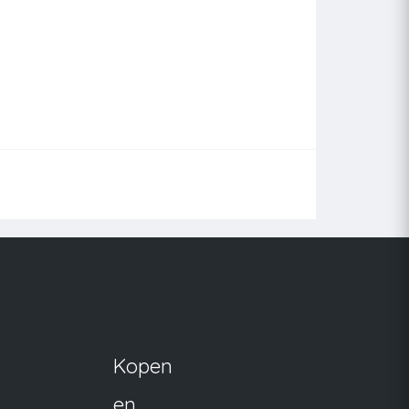
Kopen
en