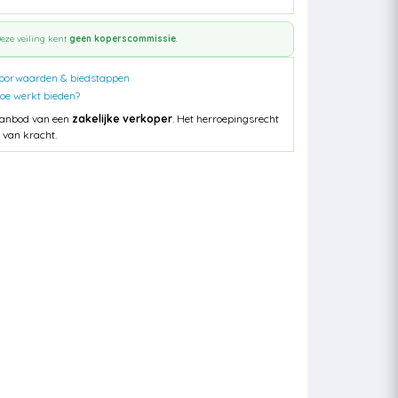
eze veiling kent
geen koperscommissie
.
oorwaarden & biedstappen
oe werkt bieden?
anbod van een
zakelijke verkoper
. Het herroepingsrecht
s van kracht.