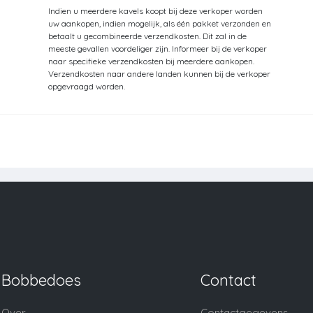
Indien u meerdere kavels koopt bij deze verkoper worden
uw aankopen, indien mogelijk, als één pakket verzonden en
betaalt u gecombineerde verzendkosten. Dit zal in de
meeste gevallen voordeliger zijn. Informeer bij de verkoper
naar specifieke verzendkosten bij meerdere aankopen.
Verzendkosten naar andere landen kunnen bij de verkoper
opgevraagd worden.
Bobbedoes
Contact
Over
Contactgegevens