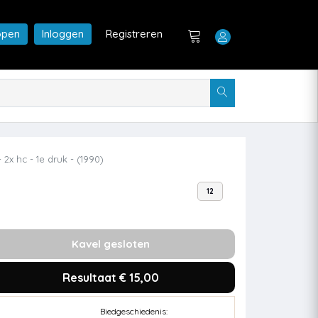
open
Inloggen
Registreren
2x hc - 1e druk - (1990)
12
Kavel gesloten
Resultaat € 15,00
Biedgeschiedenis: