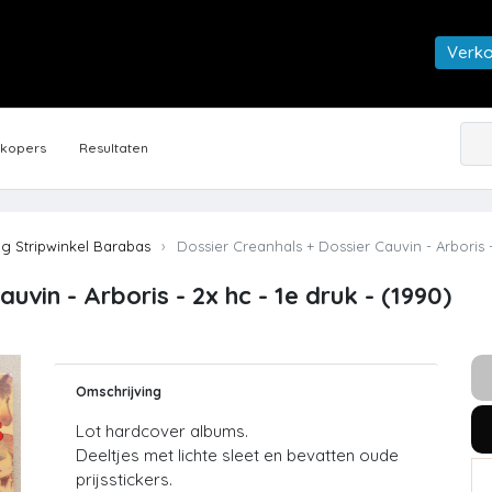
Verk
rkopers
Resultaten
ng Stripwinkel Barabas
Dossier Creanhals + Dossier Cauvin - Arboris - 
uvin - Arboris - 2x hc - 1e druk - (1990)
Omschrijving
Lot hardcover albums.
Deeltjes met lichte sleet en bevatten oude
prijsstickers.