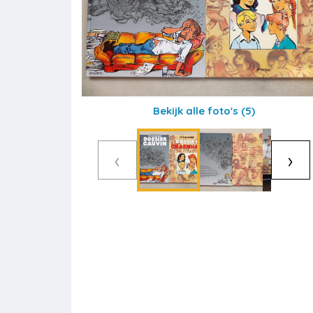
Bekijk alle foto's
(5)
‹
›