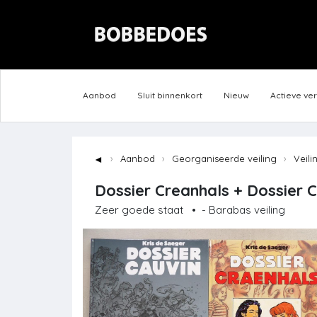
Aanbod
Sluit binnenkort
Nieuw
Actieve ve
◄
Aanbod
Georganiseerde veiling
Veili
Dossier Creanhals + Dossier Ca
Zeer goede staat
•
- Barabas veiling