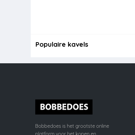
Populaire kavels
Bobbedoes is het grootste online
platform voor het kopen en