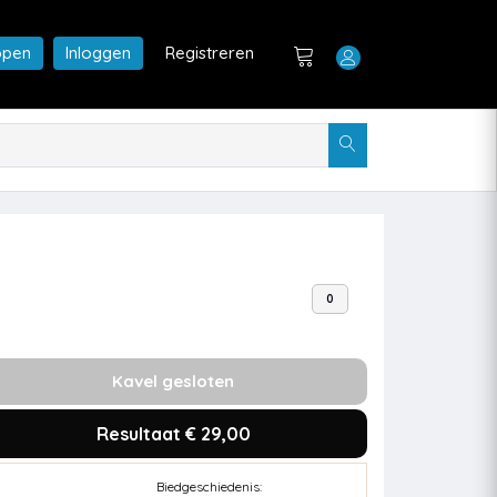
open
Inloggen
Registreren
0
Kavel gesloten
Resultaat € 29,00
Biedgeschiedenis: