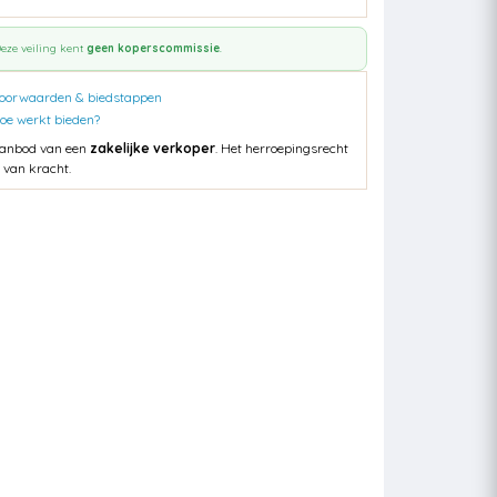
eze veiling kent
geen koperscommissie
.
oorwaarden & biedstappen
oe werkt bieden?
anbod van een
zakelijke verkoper
. Het herroepingsrecht
s van kracht.