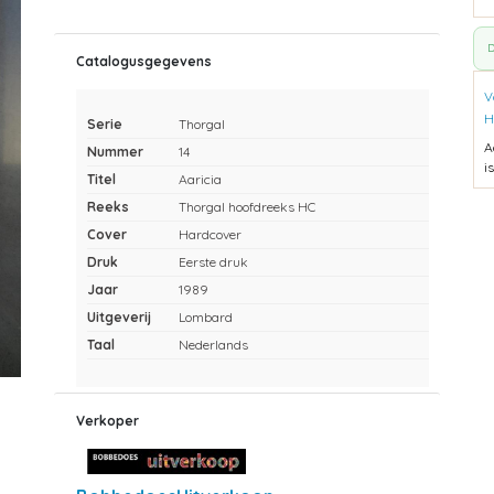
D
Catalogusgegevens
V
H
Serie
Thorgal
A
Nummer
14
i
Titel
Aaricia
Reeks
Thorgal hoofdreeks HC
Cover
Hardcover
Druk
Eerste druk
Jaar
1989
Uitgeverij
Lombard
Taal
Nederlands
Verkoper