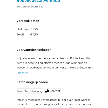
BobbedoesUitverkoop
Bergen op Zoom, NL
Verzendkosten
Nederland
€ 7,75
België
€ 7,75
Voorwaarden verkoper
Wij handelen onder de voorwaarden van Bobbedoes. Alle
items in deze veiling starten met een lage startprijs en
worden in opdracht verkocht van verzamelaars. Gewonnen
kavels kunnen tevens worden opgehaald. Uw aankopen
Toon meer
worden gecombineerd verzonden om hoge verzendkosten
te kunnen beperken. Zendingen worden gedaan vanuit
Betaalmogelijkheden
zowel België als Nederland. Bij verzending van bedragen
hoger dan €75 wordt een aangetekende zending
Contant
Overschrijving
voorgesteld. De kosten hiervan kunnen mogelijk hoger
uitvallen dan het getoonde tarief aangezien de uiteindelijke
Indien u meerdere kavels koopt bij deze verkoper worden
uw aankopen, indien mogelijk, als één pakket verzonden en
verkoopprijs niet altijd bekend is. Bij een aangetekende