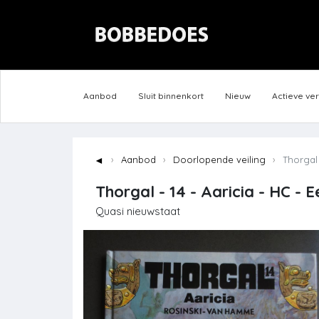
Aanbod
Sluit binnenkort
Nieuw
Actieve ve
◄
Aanbod
Doorlopende veiling
Thorgal -
Thorgal - 14 - Aaricia - HC - E
Quasi nieuwstaat