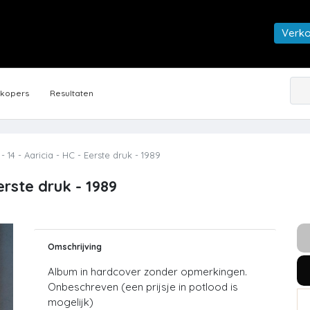
Verk
rkopers
Resultaten
 14 - Aaricia - HC - Eerste druk - 1989
erste druk - 1989
Omschrijving
Album in hardcover zonder opmerkingen.
Onbeschreven (een prijsje in potlood is
mogelijk)