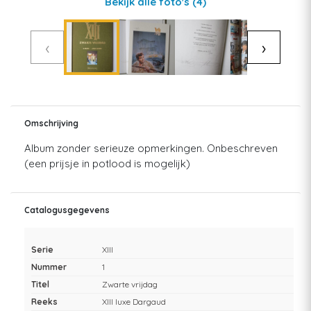
Bekijk alle foto's
(4)
‹
›
Omschrijving
Album zonder serieuze opmerkingen. Onbeschreven
(een prijsje in potlood is mogelijk)
Catalogusgegevens
Serie
XIII
Nummer
1
Titel
Zwarte vrijdag
Reeks
XIII luxe Dargaud