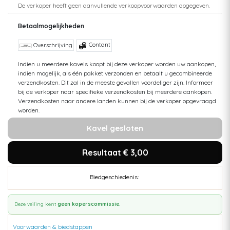
De verkoper heeft geen aanvullende verkoopvoorwaarden opgegeven.
Betaalmogelijkheden
Contant
Overschrijving
Indien u meerdere kavels koopt bij deze verkoper worden uw aankopen,
indien mogelijk, als één pakket verzonden en betaalt u gecombineerde
verzendkosten. Dit zal in de meeste gevallen voordeliger zijn. Informeer
bij de verkoper naar specifieke verzendkosten bij meerdere aankopen.
Verzendkosten naar andere landen kunnen bij de verkoper opgevraagd
worden.
Kavel gesloten
Resultaat € 3,00
Biedgeschiedenis:
Deze veiling kent
geen koperscommissie
.
Voorwaarden & biedstappen