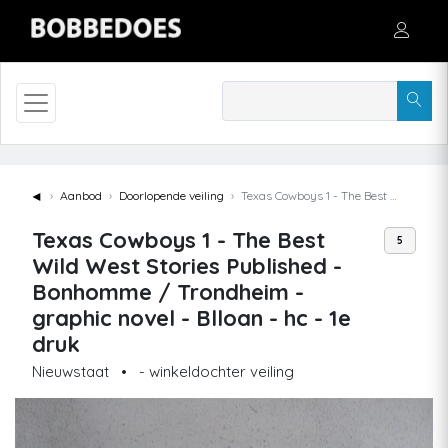
◄
Aanbod
Doorlopende veiling
Texas Cowboys 1 - The Best Wild West Stories Published - Bonhomme / Trondheim - graphic novel - Blloan - hc - 1e druk
Texas Cowboys 1 - The Best
5
Wild West Stories Published -
Bonhomme / Trondheim -
graphic novel - Blloan - hc - 1e
druk
Nieuwstaat
•
- winkeldochter veiling