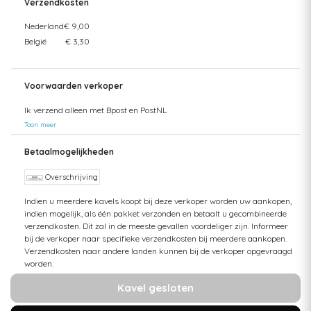
Verzendkosten
Nederland
€ 9,00
België
€ 3,30
Voorwaarden verkoper
Ik verzend alleen met Bpost en PostNL
Toon meer
Betaalmogelijkheden
Overschrijving
Indien u meerdere kavels koopt bij deze verkoper worden uw aankopen,
indien mogelijk, als één pakket verzonden en betaalt u gecombineerde
verzendkosten. Dit zal in de meeste gevallen voordeliger zijn. Informeer
bij de verkoper naar specifieke verzendkosten bij meerdere aankopen.
Verzendkosten naar andere landen kunnen bij de verkoper opgevraagd
worden.
Kavel gesloten