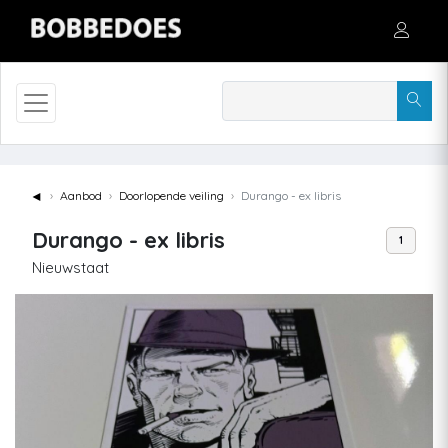
◄
Aanbod
Doorlopende veiling
Durango - ex libris
Durango - ex libris
1
Nieuwstaat