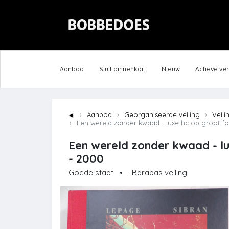
Aanbod
Sluit binnenkort
Nieuw
Actieve ve
◄
Aanbod
Georganiseerde veiling
Veili
Een wereld zonder kwaad - luxe hc op groot for
Een wereld zonder kwaad - lu
- 2000
Goede staat
•
- Barabas veiling