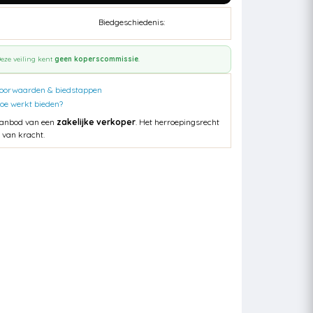
Biedgeschiedenis:
eze veiling kent
geen koperscommissie
.
oorwaarden & biedstappen
oe werkt bieden?
anbod van een
zakelijke verkoper
. Het herroepingsrecht
s van kracht.