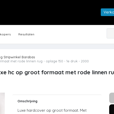
Verk
rkopers
Resultaten
ng Stripwinkel Barabas
maat met rode linnen rug - oplage 150 - 1e druk - 2000
xe hc op groot formaat met rode linnen rug
Omschrijving
Luxe hardcover op groot formaat. Met