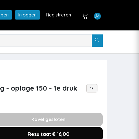
open
Inloggen
Registreren
 - oplage 150 - 1e druk
12
Kavel gesloten
Resultaat € 16,00