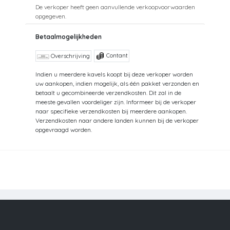
De verkoper heeft geen aanvullende verkoopvoorwaarden
opgegeven.
Betaalmogelijkheden
Contant
Overschrijving
Indien u meerdere kavels koopt bij deze verkoper worden
uw aankopen, indien mogelijk, als één pakket verzonden en
betaalt u gecombineerde verzendkosten. Dit zal in de
meeste gevallen voordeliger zijn. Informeer bij de verkoper
naar specifieke verzendkosten bij meerdere aankopen.
Verzendkosten naar andere landen kunnen bij de verkoper
opgevraagd worden.