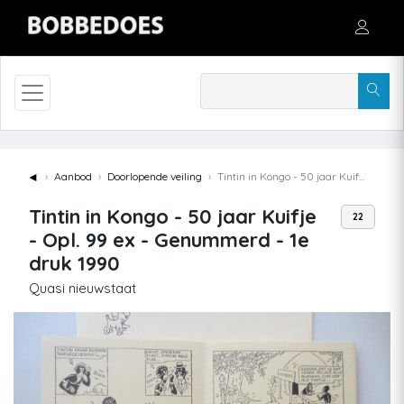
◄
Aanbod
Doorlopende veiling
Tintin in Kongo - 50 jaar Kuifje - Opl. 99 ex - Genummerd - 1e druk 1990
Tintin in Kongo - 50 jaar Kuifje
22
- Opl. 99 ex - Genummerd - 1e
druk 1990
Quasi nieuwstaat