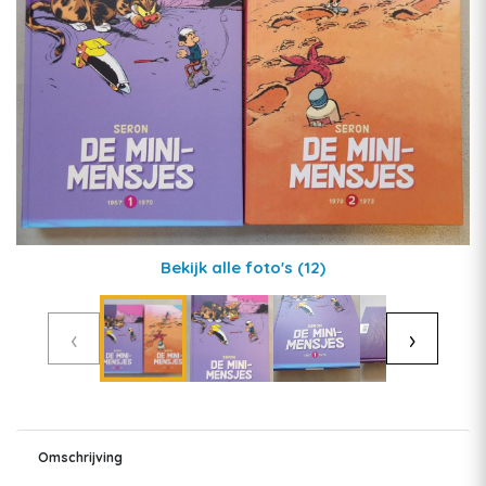
Bekijk alle foto's
(12)
‹
›
Omschrijving