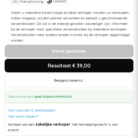
Contant
Overschrijving
Indien u meerdere kavels koopt bij deze verkoper worden uw aankopen,
indien mogelijk, als één pakket verzonden en betaalt u gecombineerde
verzendkosten. Dit zal in de meeste gevallen voordeliger zijn. Informeer
bij de verkoper naar specifieke verzendkosten bij meerdere aankopen.
Verzendkosten naar andere landen kunnen bij de verkoper opgevraagd
worden.
Kavel gesloten
Resultaat € 39,00
Biedgeschiedenis:
Deze veiling kent
geen koperscommissie
.
Voorwaarden & biedstappen
Hoe werkt bieden?
Aanbod van een
zakelijke verkoper
. Het herroepingsrecht is van
kracht.