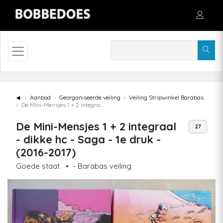
◄
Aanbod
Georganiseerde veiling
Veiling Stripwinkel Barabas
De Mini-Mensjes 1 + 2 integraal - dikke hc - Saga - 1e druk - (2016-2017)
De Mini-Mensjes 1 + 2 integraal
27
- dikke hc - Saga - 1e druk -
(2016-2017)
Goede staat
•
- Barabas veiling