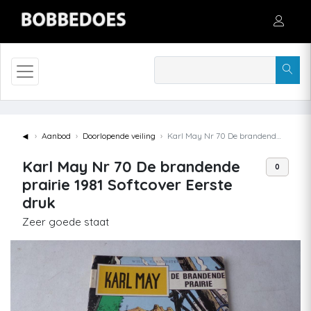
◄
Aanbod
Doorlopende veiling
Karl May Nr 70 De brandende prairie 1981 Softcover Eerste druk
Karl May Nr 70 De brandende
0
prairie 1981 Softcover Eerste
druk
Zeer goede staat