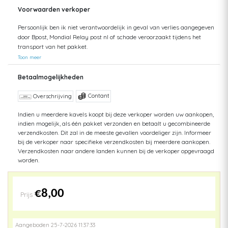
Voorwaarden verkoper
Persoonlijk ben ik niet verantwoordelijk in geval van verlies aangegeven
door Bpost, Mondial Relay post nl of schade veroorzaakt tijdens het
transport van het pakket.
Toon meer
Betaalmogelijkheden
Contant
Overschrijving
Indien u meerdere kavels koopt bij deze verkoper worden uw aankopen,
indien mogelijk, als één pakket verzonden en betaalt u gecombineerde
verzendkosten. Dit zal in de meeste gevallen voordeliger zijn. Informeer
bij de verkoper naar specifieke verzendkosten bij meerdere aankopen.
Verzendkosten naar andere landen kunnen bij de verkoper opgevraagd
worden.
€8,00
Prijs
Aangeboden 25-7-2026 11:37:33